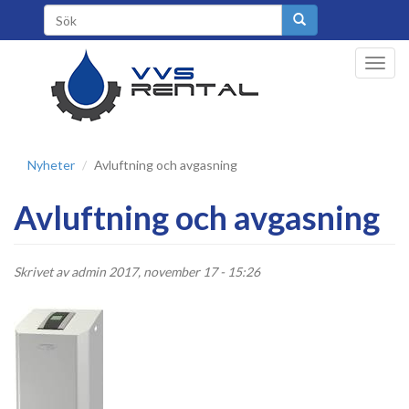
Hoppa
Sökformulär
till
huvudinnehåll
Toggl
navig
Nyheter
Avluftning och avgasning
Avluftning och avgasning
Skrivet av
admin
2017, november 17 - 15:26