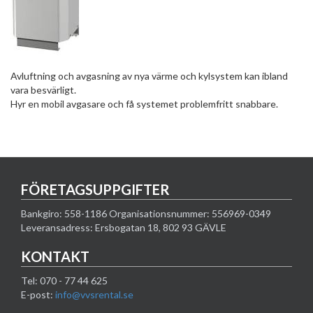
Avluftning och avgasning av nya värme och kylsystem kan ibland
vara besvärligt.
Hyr en mobil avgasare och få systemet problemfritt snabbare.
FÖRETAGSUPPGIFTER
Bankgiro: 558-1186 Organisationsnummer: 556969-0349
Leveransadress: Ersbogatan 18, 802 93 GÄVLE
KONTAKT
Tel: 070 - 77 44 625
E-post:
info@vvsrental.se