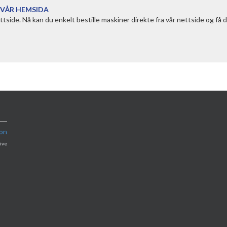
 VÅR HEMSIDA
ttside. Nå kan du enkelt bestille maskiner direkte fra vår nettside og få d
ion
ive