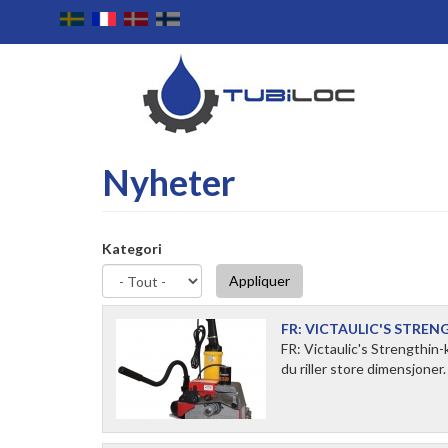
Aller
au
contenu
principal
Nyheter
Kategori
Appliquer
FR: VICTAULIC'S STRE
FR: Victaulic's Strengthin-
du riller store dimensjoner