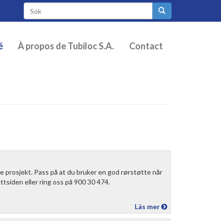
Sökformulär
é
À propos de Tubiloc S.A.
Contact
te prosjekt. Pass på at du bruker en god rørstøtte når
ttsiden eller ring oss på 900 30 474.
Läs mer