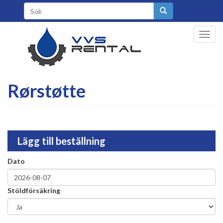
Gå
Sökformulär
til
hovedindhold
Toggl
navig
Rørstøtte
Lägg till beställning
Dato
Stöldförsäkring