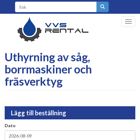
Gå
Sökformulär
til
hovedindhold
Toggl
navig
Uthyrning av såg,
borrmaskiner och
fräsverktyg
Lägg till beställning
Dato